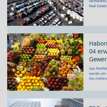
vermelden,
Real Estate
Habon
04 erw
Gewer
Das Portfo
wurde um e
Die mittler