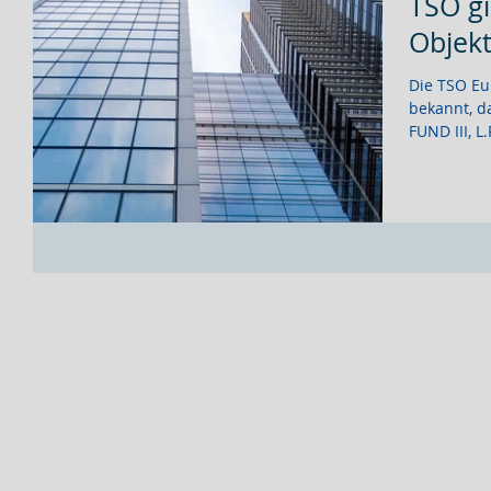
TSO gi
Objek
Die TSO Eu
bekannt, d
FUND III, L