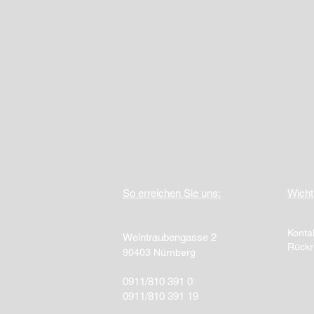
So erreichen Sie uns:
Wicht
Konta
Adresse
Weintraubengasse 2
Rückr
90403 Nürnberg
Telefon:
0911/810 391 0
Fax:
0911/810 391 19